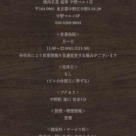
焼肉名菜 福寿 中野マルイ店
〒164-0001 東京都中野区中野3-34-28
中野マルイ5F
050-5268-9844
＜営業時間＞
月～日
11:00〜22:00(L.O.21:30)
※状況により営業情報を急遽変更する場合がございます
＜定休日＞
なし
(ビルの休館日に準ずる)
＜アクセス＞
中野駅 南口 徒歩1分
＜禁煙・喫煙情報＞
禁煙
＜個室料・サービス料＞