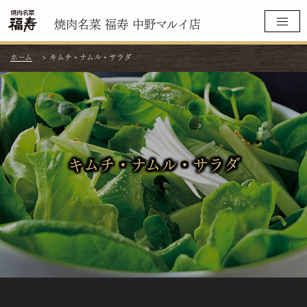
焼肉名菜 福寿 中野マルイ店
ホーム
>
キムチ・ナムル・サラダ
キムチ・ナムル・サラダ